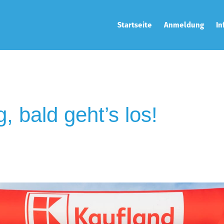
Startseite
Anmeldung
In
Jetzt anmelden
Str
Firmenranking
Sta
Ergebnisse
Zei
Wer
g, bald geht’s los!
Anr
Vir
Tra
Cha
Nac