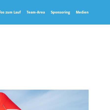
fos zum Lauf
Team-Area
Sponsoring
Medien
ecke
Team-Captain
Galerie
rtunterlagen
Zusatzleistungen
Downloads
tplan
Team-Catering
Presse & News
tungen
T-Shirts
eise
tual Run
ining
rity
hhaltigkeit